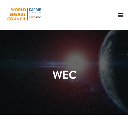
Me
WEC