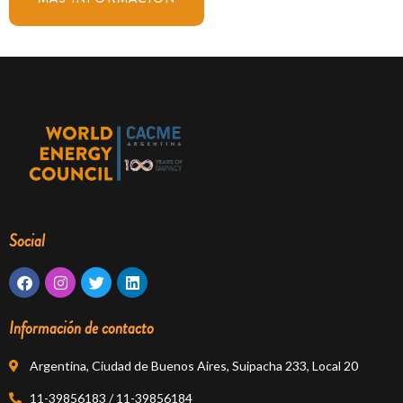
Social
F
I
T
L
a
n
w
i
c
s
i
n
e
t
t
k
Información de contacto
b
a
t
e
o
g
e
d
o
r
r
i
Argentina, Ciudad de Buenos Aires, Suipacha 233, Local 20
k
a
n
m
11-39856183 / 11-39856184