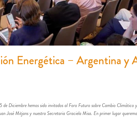
ión Energética – Argentina y 
5 de Diciembre hemos sido invitados al Foro Futuro sobre Cambio Climático y
Juan José Mitjans y nuestra Secretaria Graciela Misa. En primer lugar querem