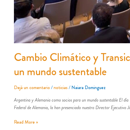
Cambio Climático y Transic
un mundo sustentable
Dejá un comentario
/
noticias
/
Naiara Dominguez
Argentina y Alemania como socios para un mundo sustentable El día 
Federal de Alemania, la han presenciado nuestro Director Ejecutivo 
Read More »